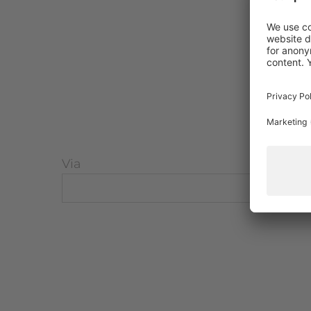
Via
CAP
Pag