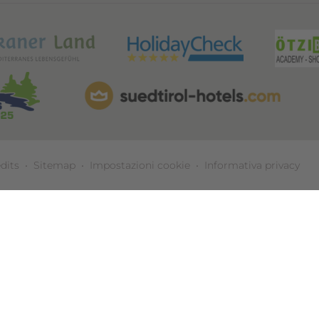
dits
•
Sitemap
•
Impostazioni cookie
•
Informativa privacy