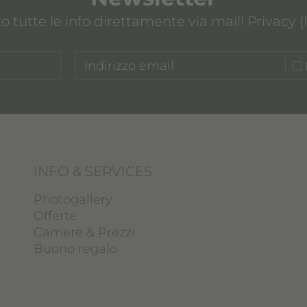
o tutte le info direttamente via mail! Privacy (I
INFO & SERVICES
Photogallery
Offerte
Camere & Prezzi
Buono regalo