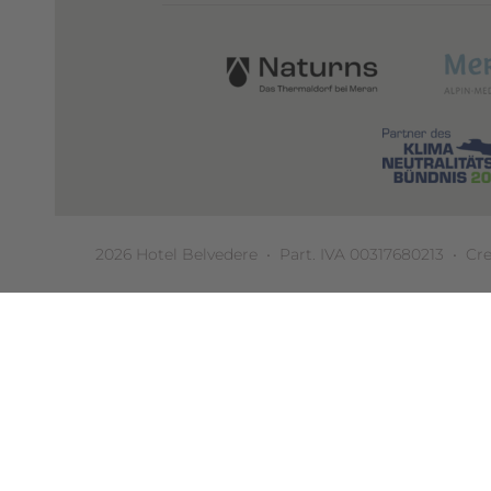
2026
Hotel Belvedere
• Part. IVA 00317680213
•
Cre