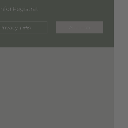
nfo) Registrati
Privacy
Abbonati
(Info)